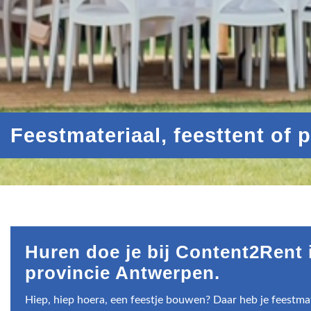
Feestmateriaal, feesttent of 
Huren doe je bij Content2Rent 
provincie Antwerpen.
Hiep, hiep hoera, een feestje bouwen? Daar heb je feestmat