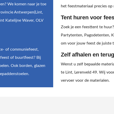
uren? We komen naar je toe
het feestmateriaal precies op
provincie Antwerpen(Lint,
Tent huren voor fee
int Katelijne Waver, OLV
Zoek je een feesttent te huur
Partytenten, Pagodetenten, K
om voor jouw feest de juiste
nte- of communiefeest,
Zelf afhalen en ter
feest of buurtfeest? Bij
Wenst u zelf bepaalde materia
toelen. Ook borden, glazen
te Lint, Lerenveld 49. Wij vo
tepaddenstoelen.
vervoer voor de materialen.