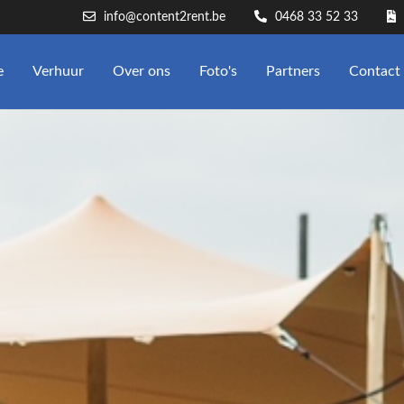
info@content2rent.be
0468 33 52 33
e
Verhuur
Over ons
Foto's
Partners
Contact