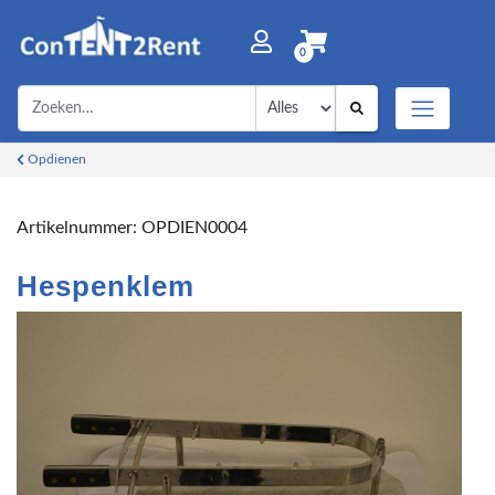
0
Opdienen
Artikelnummer:
OPDIEN0004
Hespenklem