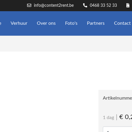
info@content2rent.be
0468 33 52 33
e
Verhuur
Over ons
Foto's
Partners
Contact
Artikelnumme
|
€ 0,
1 dag