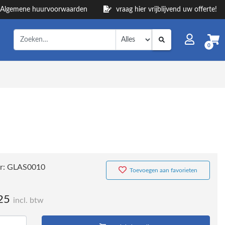
Algemene huurvoorwaarden
vraag hier vrijblijvend uw offerte!
0
r:
GLAS0010
Toevoegen aan favorieten
25
incl. btw