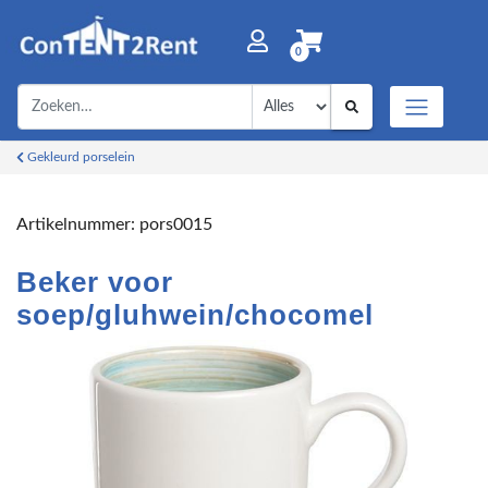
0
Gekleurd porselein
Artikelnummer:
pors0015
Beker voor
soep/gluhwein/chocomel