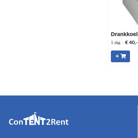
Drankkoel
€ 40,-
1 dag
|