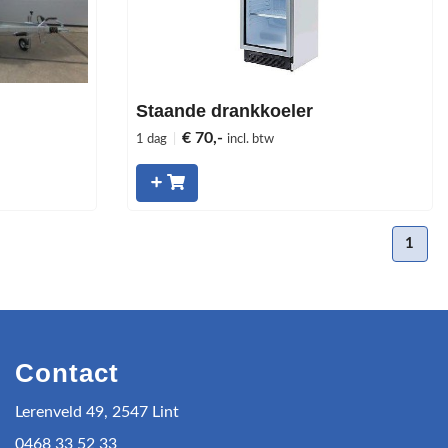
Staande drankkoeler
€ 70,-
1 dag
|
incl. btw
1
Contact
Lerenveld 49, 2547 Lint
0468 33 52 33