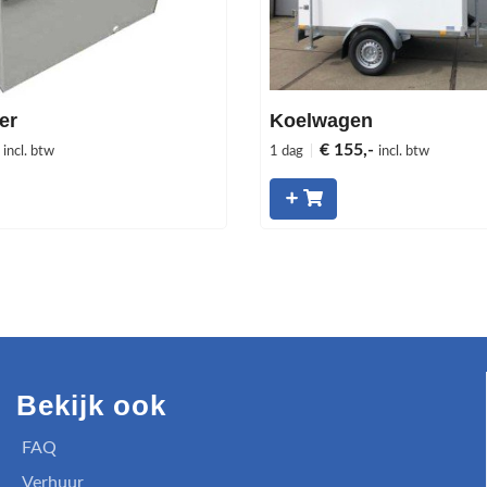
er
Koelwagen
€ 155,-
incl. btw
1 dag
|
incl. btw
Bekijk ook
FAQ
Verhuur