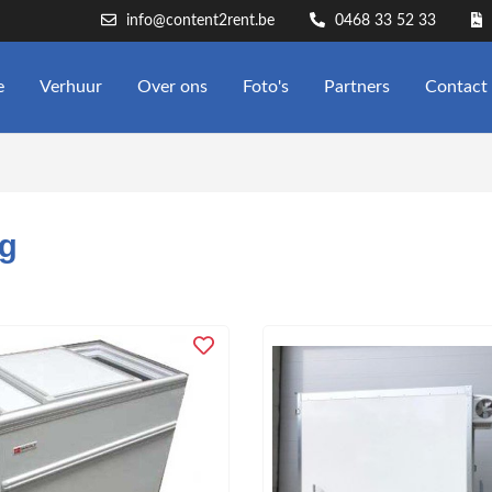
info@content2rent.be
0468 33 52 33
e
Verhuur
Over ons
Foto's
Partners
Contact
ng