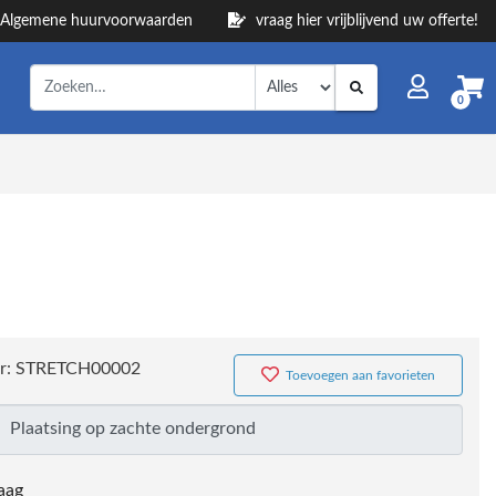
Algemene huurvoorwaarden
vraag hier vrijblijvend uw offerte!
0
r:
STRETCH00002
Toevoegen aan favorieten
aag