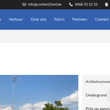
info@content2rent.be
0468 33 52 33
e
Verhuur
Over ons
Foto's
Partners
Contact
Artikelnumme
Ondergrond
Prijs op aanvr