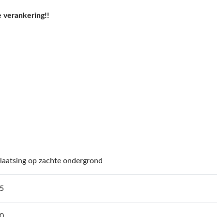
e verankering!!
laatsing op zachte ondergrond
5
0