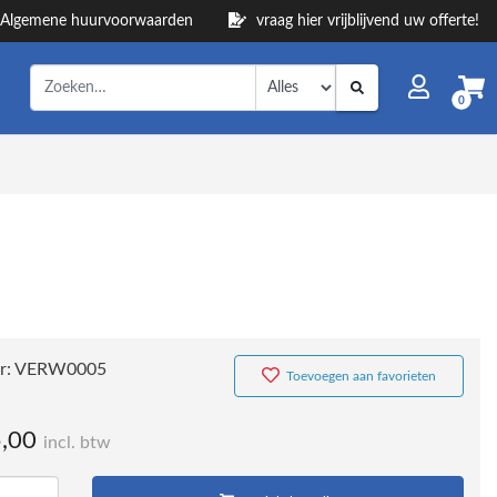
Algemene huurvoorwaarden
vraag hier vrijblijvend uw offerte!
0
r:
VERW0005
Toevoegen aan favorieten
,00
incl. btw