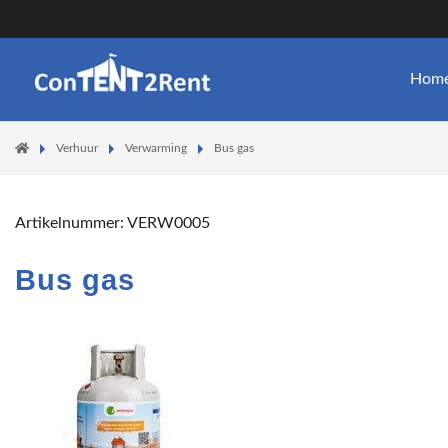
Hom
Verhuur
Verwarming
Bus gas
Artikelnummer:
VERW0005
Bus gas