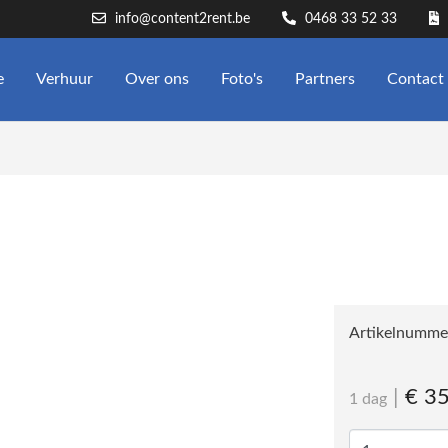
info@content2rent.be
0468 33 52 33
e
Verhuur
Over ons
Foto's
Partners
Contact
Artikelnumme
|
€ 35
1 dag